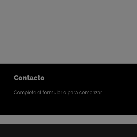
Contáctenos para iniciar la
conversación
Nuestro progreso se basa en forjar lazos de colaboración
con los mejores mineros del mundo.
Si se siente identificado, nos encantaría conversar.
Contacto
Complete el formulario para comenzar.