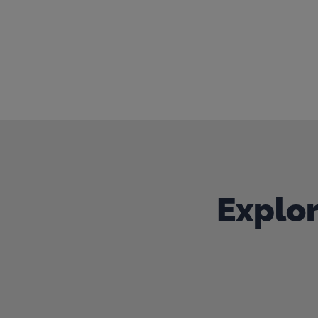
Contáctenos para iniciar la c
Nuestro progreso se basa en forjar lazos d
Si se siente identificado, nos encantaría conv
Explor