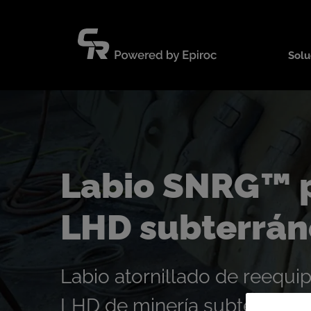
Saltar
al
contenido
Solu
Labio SNRG™ p
LHD subterrán
Labio atornillado de reequi
LHD de minería subterránea 