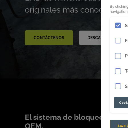
By clickin
originales más conocidos.
navigation,
S
CONTÁCTENOS
DESCARGAR EL FOL
F
P
T
S
Cooki
El sistema de bloqueo diseñ
OEM.
Save 