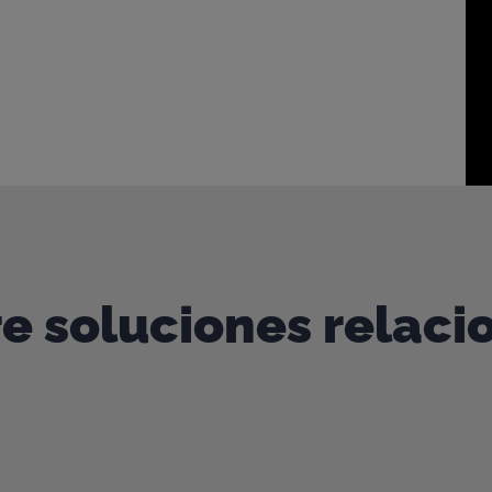
onversación
e colaboración con los mejores mineros del mundo.
ersar.
e soluciones relac