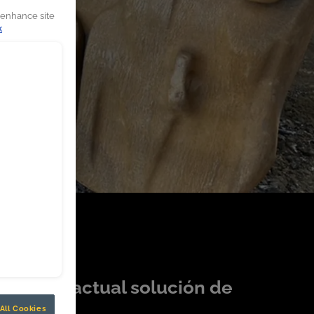
 enhance site
k
 que su actual solución de
All Cookies