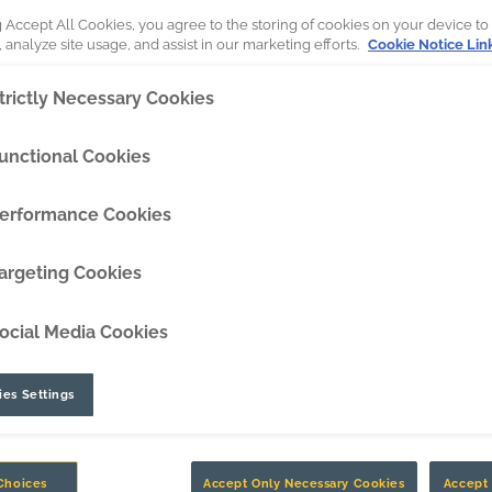
g Accept All Cookies, you agree to the storing of cookies on your device to
DipperEdge™
 analyze site usage, and assist in our marketing efforts.
Cookie Notice Lin
TLC™
trictly Necessary Cookies
LETO
GRIPAssist™
unctional Cookies
erformance Cookies
argeting Cookies
ocial Media Cookies
es Settings
ado por expertos que profundiza más
Choices
Accept Only Necessary Cookies
Accept 