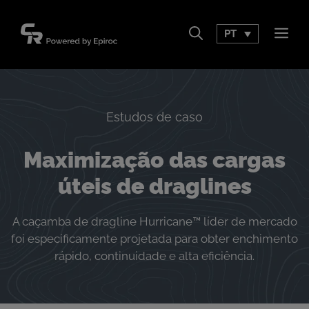
Pular
para
PT
Men
o
conteúdo
Estudos de caso
Maximização das cargas
úteis de draglines
A caçamba de dragline Hurricane™ líder de mercado
foi especificamente projetada para obter enchimento
rápido, continuidade e alta eficiência.