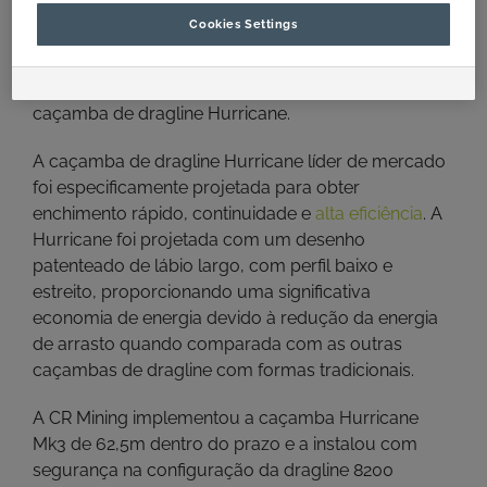
CR Mining trabalharam com a mina para revisar as
Cookies Settings
condições de escavação, os cronogramas de
parada para manutenção existentes e os dados
históricos de produção antes de recomendar a
caçamba de dragline Hurricane.
A caçamba de dragline Hurricane líder de mercado
foi especificamente projetada para obter
enchimento rápido, continuidade e
alta eficiência
. A
Hurricane foi projetada com um desenho
patenteado de lábio largo, com perfil baixo e
estreito, proporcionando uma significativa
economia de energia devido à redução da energia
de arrasto quando comparada com as outras
caçambas de dragline com formas tradicionais.
A CR Mining implementou a caçamba Hurricane
Mk3 de 62,5m dentro do prazo e a instalou com
segurança na configuração da dragline 8200