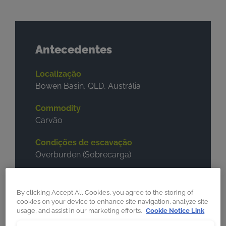
Antecedentes
Localização
Bowen Basin, QLD, Austrália
Commodity
Carvão
Condições de escavação
Overburden (Sobrecarga)
Máquina
Dragline
By clicking Accept All Cookies, you agree to the storing of
cookies on your device to enhance site navigation, analyze site
Marca e modelo
usage, and assist in our marketing efforts.
Cookie Notice Link
Marion 8200