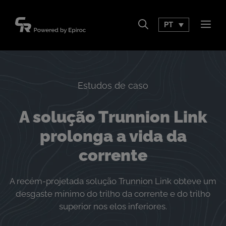
Pular
para
PT
Men
o
conteúdo
Estudos de caso
A solução Trunnion Link
prolonga a vida da
corrente
A recém-projetada solução Trunnion Link obteve um
desgaste mínimo do trilho da corrente e do trilho
superior nos elos inferiores.