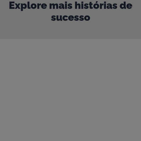
Explore mais histórias de
sucesso
Nossa porta está sempre aberta
Entre em contato para começar
uma conversa
Somos bem sucedidos na construção de parcerias para a
colaboração com as melhores empresas de mineração do
mundo.
Se é isso que procura, adoraríamos conversar com você.