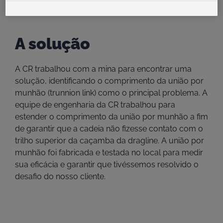
A solução
A CR trabalhou com a mina para encontrar uma
solução, identificando o comprimento da união por
munhão (trunnion link) como o principal problema. A
equipe de engenharia da CR trabalhou para
estender o comprimento da união por munhão a fim
de garantir que a cadeia não fizesse contato com o
trilho superior da caçamba da dragline. A união por
munhão foi fabricada e testada no local para medir
sua eficácia e garantir que tivéssemos resolvido o
desafio do nosso cliente.