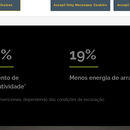
Choices
Accept Only Necessary Cookies
Accept 
6
19
nto de
Menos energia de arr
tividade*
vencionais, dependendo das condições de escavação.