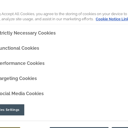
SaberEdge™
g Accept All Cookies, you agree to the storing of cookies on your device to
 analyze site usage, and assist in our marketing efforts.
DipperEdge™
Cookie Notice Lin
trictly Necessary Cookies
TLC™
D DO FOLHETO
unctional Cookies
GRIPAssist™
erformance Cookies
argeting Cookies
ocial Media Cookies
es Settings
róxima geração podem aumentar sua
o e aumentando a disponibilidade d