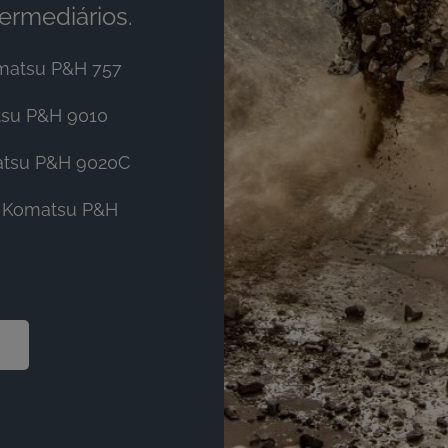
ermediários.
matsu P&H 757
tsu P&H 9010
atsu P&H 9020C
e Komatsu P&H