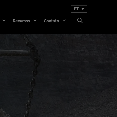
PT
Recursos
Contato
GET Trakka™
Titan 3330™