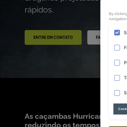
rápidos.
By clickin
navigation,
S
ENTRE EM CONTATO
FAÇA DOWNLOA
F
P
T
S
Cooki
As caçambas Hurricane de p
reduzindo os tempos de cicl