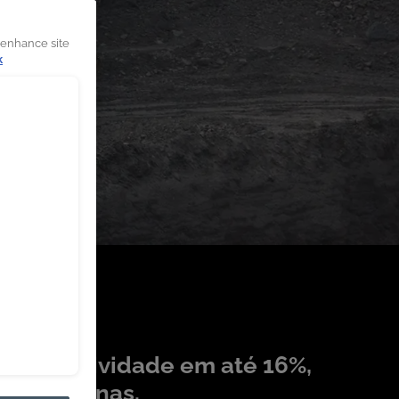
 enhance site
k
 produtividade em até 16%,
as máquinas.