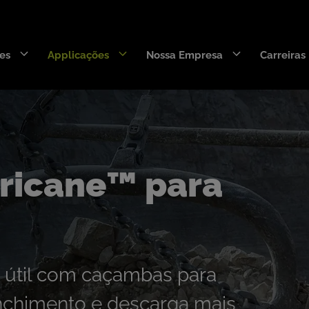
es
Applicações
Nossa Empresa
Carreiras
Wearpact™
DecaEdge™
SNRG™
ricane™ para
RazerEdge™
Armourblade™
Stingray™
Hurricane™
a útil com caçambas para
Rigging para Draglines
enchimento e descarga mais