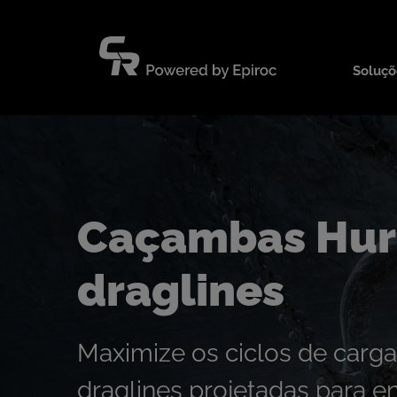
Pular
para
o
Soluçõ
conteúdo
Caçambas Hur
draglines
Maximize os ciclos de carg
draglines projetadas para 