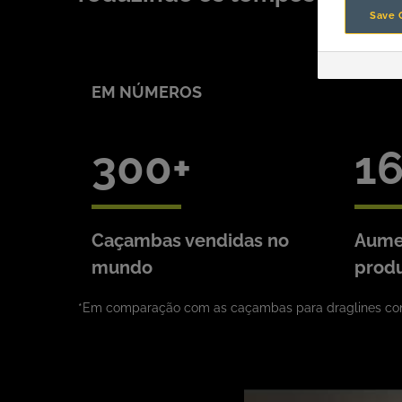
Save 
EM NÚMEROS
300
1
Caçambas vendidas no
Aume
mundo
produ
*Em comparação com as caçambas para draglines con