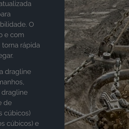
atualizada
para
bilidade. O
go e com
a torna rápida
egar.
 dragline
manhos,
dragline
e de
 cúbicos)
os cúbicos) e