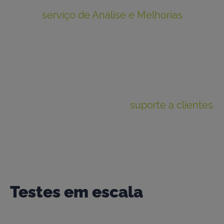
Nosso
serviço de Análise e Melhorias
interpreta os números para oferecer
insights práticos. Temos uma equipe eficaz
de analistas de dados que oferece suporte
para ajudá-lo a entender os dados e depois
colocá-los para trabalhar para você. E se
você tiver dúvidas, nosso
suporte a clientes
está sempre disponível para ajudar.
Testes em escala