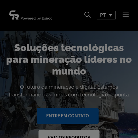
Pular
para
PT
Men
o
conteúdo
Soluções tecnológicas
para mineração líderes no
mundo
O futuro da mineração é digital. Estamos
transformando as minas com tecnologia de ponta.
ENTRE EM CONTATO
VEJA OS PRODUTOS