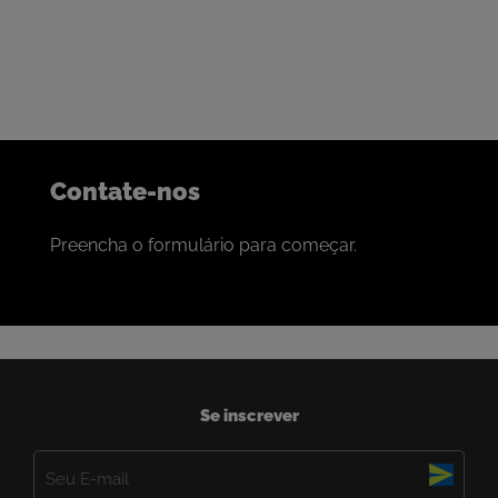
colaboração com as melhores empresas de mineração do
mundo.
Se é isso que procura, adoraríamos conversar com você.
Contate-nos
Preencha o formulário para começar.
Se inscrever
E-
mail