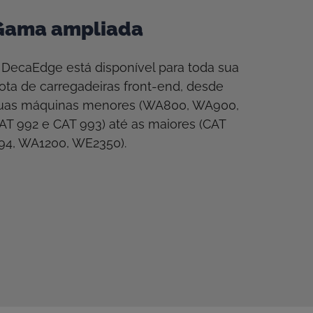
Gama ampliada
 DecaEdge está disponível para toda sua
rota de carregadeiras front-end, desde
uas máquinas menores (WA800, WA900,
AT 992 e CAT 993) até as maiores (CAT
94, WA1200, WE2350).