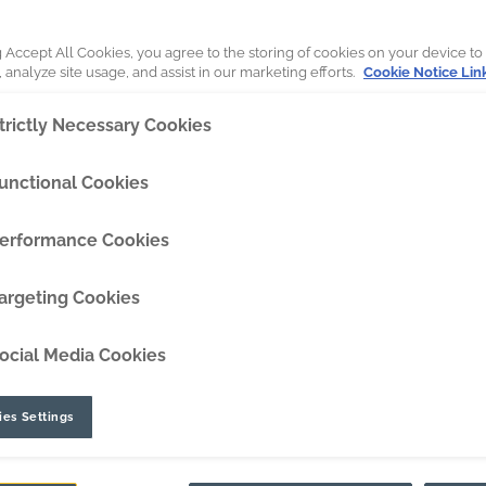
SaberEdge™
g Accept All Cookies, you agree to the storing of cookies on your device to
 analyze site usage, and assist in our marketing efforts.
DipperEdge™
Cookie Notice Lin
D DO FOLHETO
trictly Necessary Cookies
TLC™
unctional Cookies
GRIPAssist™
erformance Cookies
argeting Cookies
ocial Media Cookies
egadeiras de rodas com menores de
es Settings
e maiores cargas úteis.