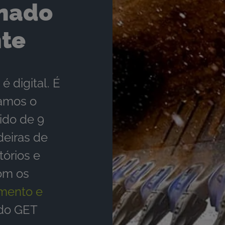
onado
nte
é digital. É
tamos o
ido de 9
deiras de
órios e
om os
mento e
do GET