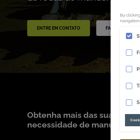
By clickin
navigation,
ENTRE EM CONTATO
FAÇA DOWNLOA
S
F
P
T
S
Obtenha mais das suas carr
Cooki
necessidade de manutenção 