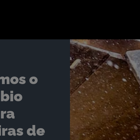
mos o
ábio
ra
ras de