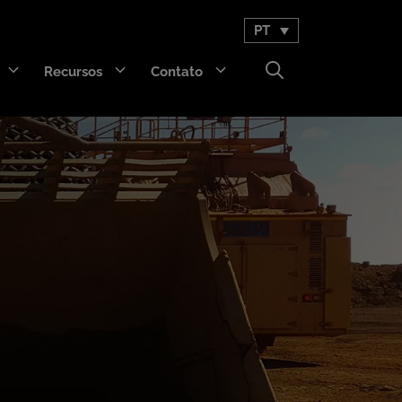
PT
Recursos
Contato
GET Trakka™
Titan 3330™