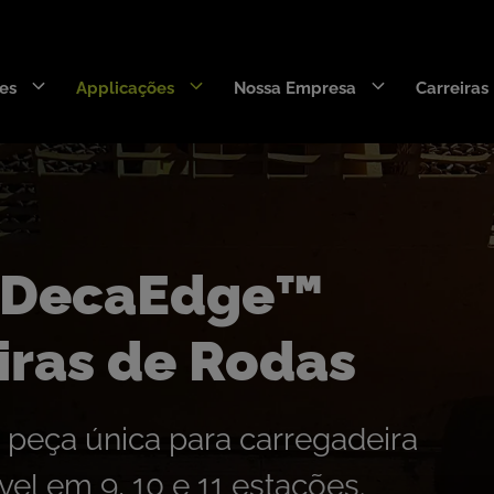
es
Applicações
Nossa Empresa
Carreiras
Wearpact™
DecaEdge™
SNRG™
o DecaEdge™
RazerEdge™
Armourblade™
iras de Rodas
Stingray™
Hurricane™
 peça única para carregadeira
Rigging para Draglines
el em 9, 10 e 11 estações.