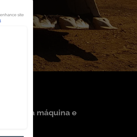
 enhance site
k
sgaste da máquina e