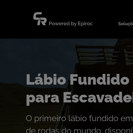
Pular
para
o
Soluçõ
conteúdo
Lábio Fundid
para Escavade
O primeiro lábio fundido em
de rodas do mundo, disponív