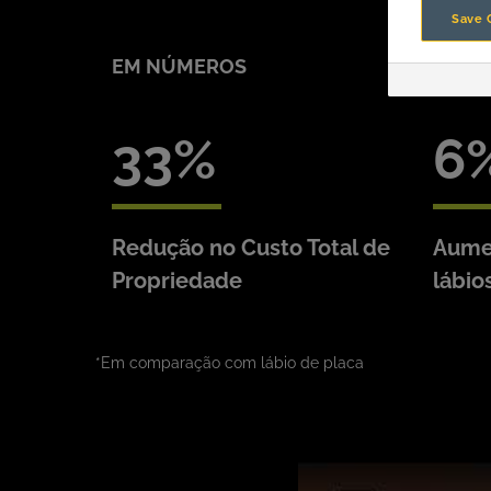
Save 
EM NÚMEROS
33
6
Redução no Custo Total de
Aumen
Propriedade
lábio
*Em comparação com lábio de placa