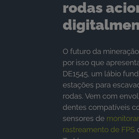
rodas aci
digitalme
O futuro da mineração 
por isso que apresen
DE1545, um lábio fund
estações para escava
rodas. Vem com envolt
dentes compatíveis c
sensores de
monitora
rastreamento de FPS