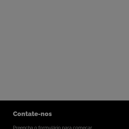
Nossa porta está sempre aberta
Entre em contato para começar
uma conversa
Somos bem sucedidos na construção de parcerias para a
colaboração com as melhores empresas de mineração do
mundo.
Se é isso que procura, adoraríamos conversar com você.
Contate-nos
Preencha o formulário para começar.