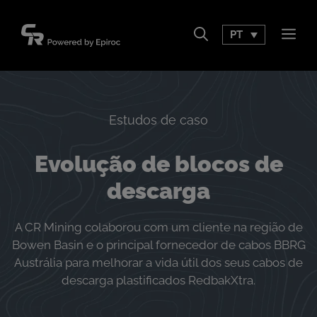
Pular
para
PT
Men
o
conteúdo
Estudos de caso
Evolução de blocos de
descarga
A CR Mining colaborou com um cliente na região de
Bowen Basin e o principal fornecedor de cabos BBRG
Austrália para melhorar a vida útil dos seus cabos de
descarga plastificados RedbakXtra.