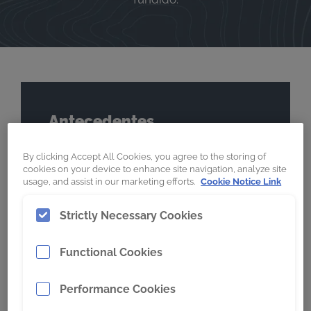
Antecedentes
Localização
By clicking Accept All Cookies, you agree to the storing of
cookies on your device to enhance site navigation, analyze site
Cazaquistão
usage, and assist in our marketing efforts.
Cookie Notice Link
Commodity
Strictly Necessary Cookies
Minério de cobre
Condições de escavação
Functional Cookies
Alta abrasão
Performance Cookies
Máquina