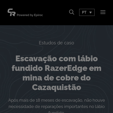
Pular
para
PT
Men
o
conteúdo
Estudos de caso
Escavação com lábio
fundido RazerEdge em
mina de cobre do
Cazaquistão
Após mais de 18 meses de escavação, não houve
necessidade de reparações importantes no lábio
fundido.