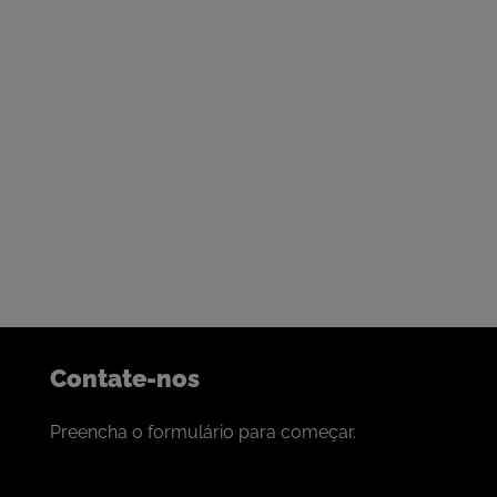
Nossa porta está sempre aberta
Entre em contato para começar
uma conversa
Somos bem sucedidos na construção de parcerias para a
colaboração com as melhores empresas de mineração do
mundo.
Se é isso que procura, adoraríamos conversar com você.
Contate-nos
Preencha o formulário para começar.