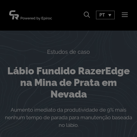
Pular
para
PT
Men
o
conteúdo
Estudos de caso
Lábio Fundido RazerEdge
na Mina de Prata em
Nevada
Aumento imediato da produtividade de 9% mais
nenhum tempo de parada para manutenção baseada
no lábio.