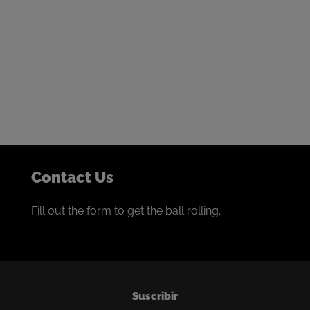
Get in touch to start the
conversation
We thrive on building collaborative partnerships with
the world’s best miners.
If that sounds like you, we’d love to talk.
Contact Us
Fill out the form to get the ball rolling.
Suscribir