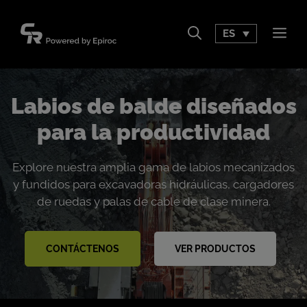
Saltar
al
ES
Men
contenido
Labios de balde diseñados
para la productividad
Explore nuestra amplia gama de labios mecanizados
y fundidos para excavadoras hidráulicas, cargadores
de ruedas y palas de cable de clase minera.
CONTÁCTENOS
VER PRODUCTOS