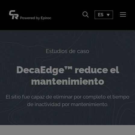
Saltar
al
ES
Men
contenido
Estudios de caso
DecaEdge™ reduce el
mantenimiento
El sitio fue capaz de eliminar por completo el tiempo
de inactividad por mantenimiento.