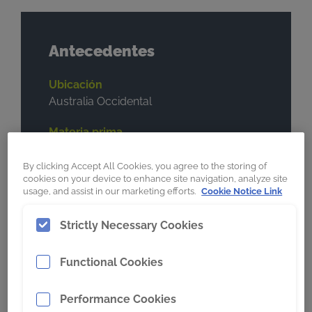
Antecedentes
Ubicación
Australia Occidental
Materia prima
Mineral de hierro
By clicking Accept All Cookies, you agree to the storing of
Condiciones de excavación
cookies on your device to enhance site navigation, analyze site
usage, and assist in our marketing efforts.
Cookie Notice Link
Alta abrasión, alto impacto
Strictly Necessary Cookies
Máquina
Cargador de ruedas
Functional Cookies
Marca y modelo:
Komatsu WA1200
Performance Cookies