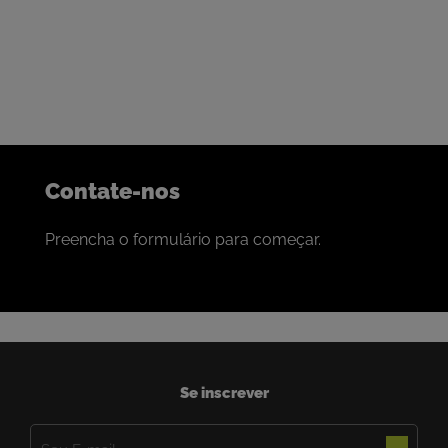
Somos bem sucedidos na construção de parcerias para a
colaboração com as melhores empresas de mineração do
mundo.
Se é isso que procura, adoraríamos conversar com você.
Contate-nos
Preencha o formulário para começar.
Se inscrever
E-