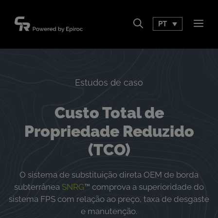
Pular
para
PT
Men
o
conteúdo
Estudos de caso
Custo Total de
Propriedade Reduzido
(TCO)
O sistema de substituição direta OEM de borda
subterrânea
SNRG
™ comprova a superioridade do
sistema FPS com relação ao preço, taxa de desgaste
e manutenção.