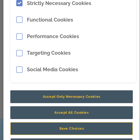
Strictly Necessary Cookies
transportadoras para minería a medida, entrega rápida y
asistencia técnica para contribuir a la fiabilidad y el
Functional Cookies
rendimiento.
Performance Cookies
Targeting Cookies
Diseñado y hecho en Australia
Social Media Cookies
Nuestros sistemas de cintas transportadoras están
diseñados y construidos en Australia, para las
condiciones de la minería australiana.
Accept Only Necessary Cookies
Accept All Cookies
Save Choices