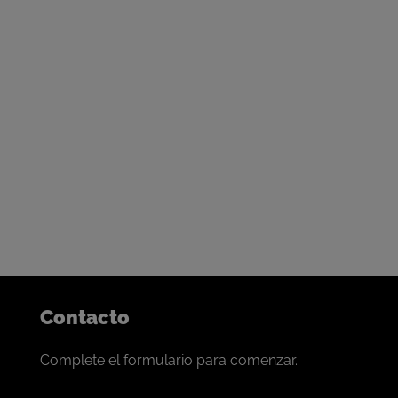
Nuestras puertas están siempre abiertas
Contáctenos para iniciar la
conversación
Nuestro progreso se basa en forjar lazos de colaboración
con los mejores mineros del mundo.
Si se siente identificado, nos encantaría conversar.
Contacto
Complete el formulario para comenzar.