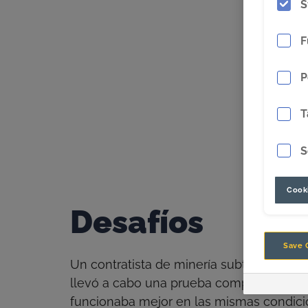
S
Aumento del rendimiento co
F
P
T
S
Cooki
Desafíos
Save 
Un contratista de minería subterránea d
llevó a cabo una prueba comparativa de
funcionaba mejor en las mismas condici