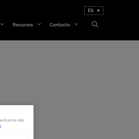
ES
Recursos
Contacto
GET Trakka™
Titan 3330™
o contra al
 enhance site
k