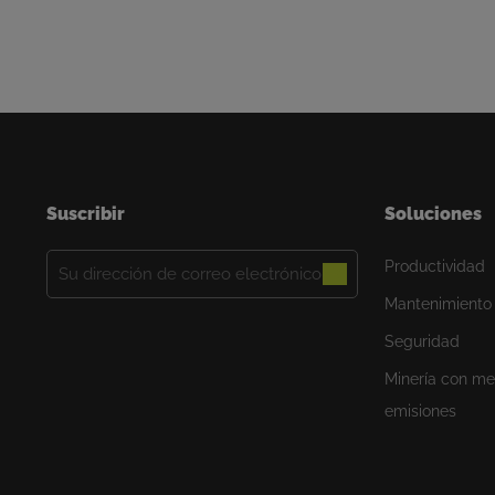
Nuestro progreso se basa en forjar lazos d
Si se siente identificado, nos encantaría conv
Suscribir
Soluciones
Correo
Productividad
electrónico
Mantenimiento
(Obligatorio)
Seguridad
Minería con m
emisiones