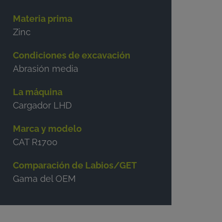
Materia prima
Zinc
Condiciones de excavación
Abrasión media
La máquina
Cargador LHD
Marca y modelo
CAT R1700
Comparación de Labios/GET
Gama del OEM