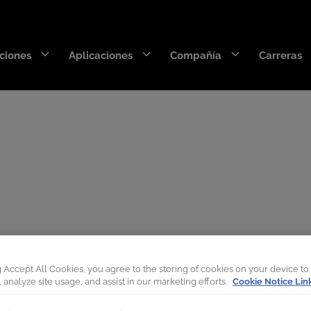
ciones
Aplicaciones
Compañía
Carreras
DecaEdge™
Wearpact™
RazerEdge™
SNRG™
Stingray™
Armourblade™
n mejor rendimient
Hurricane™
Aparejos de dragalinas
g Accept All Cookies, you agree to the storing of cookies on your device to
 analyze site usage, and assist in our marketing efforts.
Cookie Notice Lin
SaberEdge™