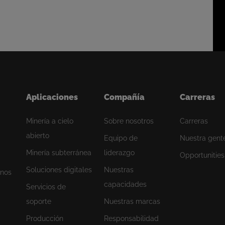
e colaboración con los mejores mineros del mundo.
ersar.
Aplicaciones
Compañía
Carreras
Minería a cielo
Sobre nosotros
Carreras
abierto
Equipo de
Nuestra gent
Minería subterránea
liderazgo
Opportunities
Soluciones digitales
Nuestras
enos
capacidades
Servicios de
soporte
Nuestras marcas
Producción
Responsabilidad