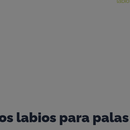
 de tierra posible, querrá uno de nuestros
labio
dos para reducir los costos de mantenimiento y 
re a su disposición para ofrecerle recomendaci
os labios para pala