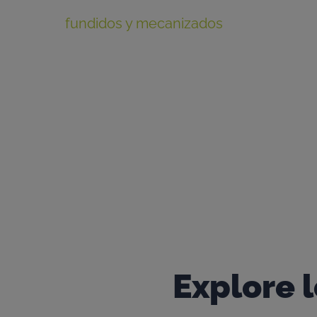
Cuando quiera mover la mayor cantidad
fundidos y mecanizados
son los adecua
en cualquier condición.
Nuestro equipo de expertos está siemp
para su aplicación.
Explore l