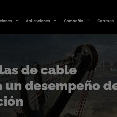
ciones
Aplicaciones
Compañía
Carreras
DecaEdge™
Wearpact™
RazerEdge™
SNRG™
las de cable
Stingray™
Armourblade™
ra un desempeño d
Hurricane™
ción
Aparejos de dragalinas
SaberEdge™