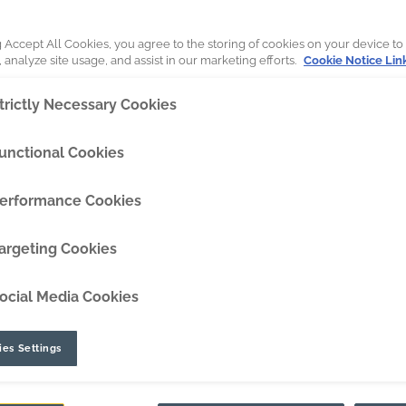
 de pala están respaldados por mil
DipperEdge™
a, pruebas y fabricación, con el fin
g Accept All Cookies, you agree to the storing of cookies on your device to
 analyze site usage, and assist in our marketing efforts.
Cookie Notice Lin
para palas de cuerda.
TLC™
trictly Necessary Cookies
GRIPAssist™
unctional Cookies
erformance Cookies
argeting Cookies
ocial Media Cookies
es Settings
s y mecanizados están preparad