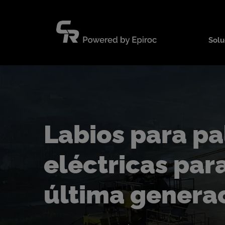
Saltar
al
contenido
Solu
Labios para pa
eléctricas pa
última genera