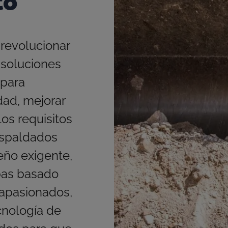
to
revolucionar
 soluciones
 para
dad, mejorar
los requisitos
espaldados
eño exigente,
bas basado
 apasionados,
cnología de