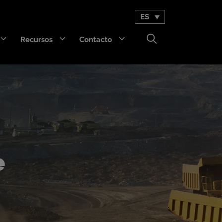
ES
Recursos
Contacto
GET Trakka™
Titan 3330™
e