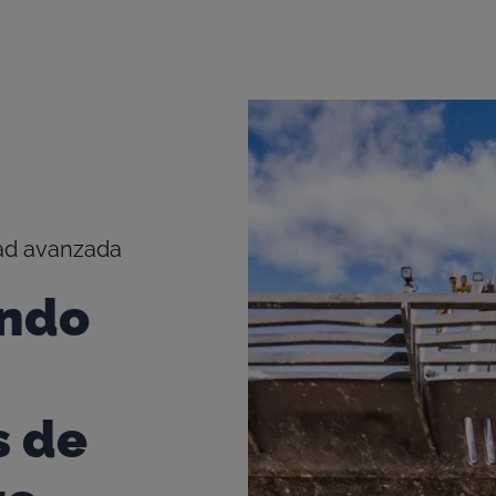
dad avanzada
endo
s de