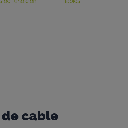
s de fundición
. Nuestros
labios
aumentar la disponibilidad del balde
ones probadas sobre el mejor labio
s de cable