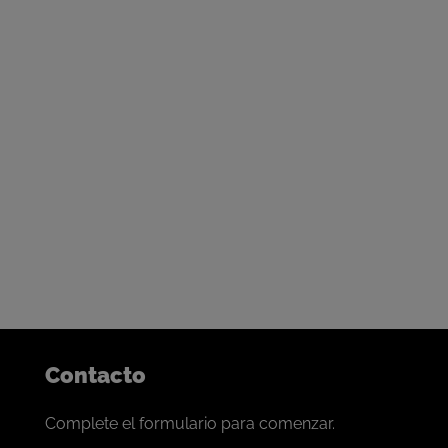
Nuestras puertas están siempre abiertas
Contáctenos para iniciar la
conversación
Nuestro progreso se basa en forjar lazos de colaboración
con los mejores mineros del mundo.
Si se siente identificado, nos encantaría conversar.
Contacto
Complete el formulario para comenzar.