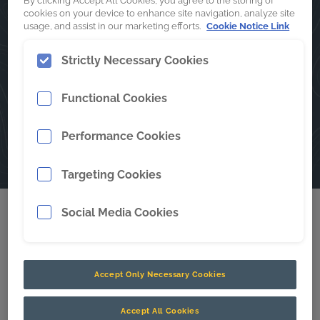
By clicking Accept All Cookies, you agree to the storing of
Pab 4 | Stand 595
cookies on your device to enhance site navigation, analyze site
usage, and assist in our marketing efforts.
Cookie Notice Link
Strictly Necessary Cookies
EXPLORAR PRODUCTOS
Functional Cookies
AGENDAR UNA REUNIÓN
Performance Cookies
Targeting Cookies
Social Media Cookies
DESCARGAR FOLLETO
Accept Only Necessary Cookies
Accept All Cookies