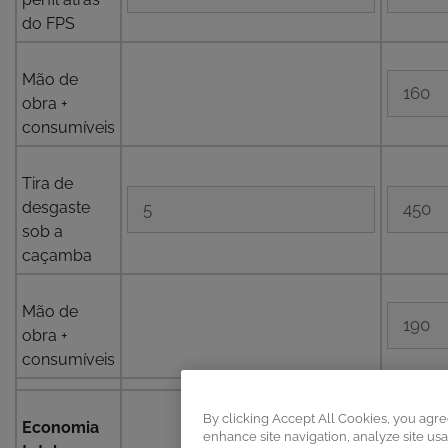
do FPS
Mão de
obra +
consumíveis
Tira de
desgaste
sob a
caçamba
Mão de
obra +
consumíveis
By clicking Accept All Cookies, you agre
Economia
enhance site navigation, analyze site usa