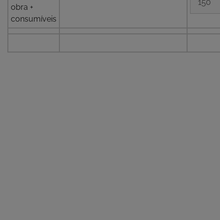
obra +
consumíveis
Our door is always open
Get in touch to start the
conversation
We thrive on building collaborative partnerships with
the world’s best miners.
If that sounds like you, we’d love to talk.