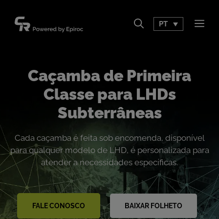
Pular
para
PT
Men
o
conteúdo
Caçamba de Primeira
Classe para LHDs
Subterrâneas
Cada caçamba é feita sob encomenda, disponível
para qualquer modelo de LHD, é personalizada para
atender a necessidades específicas.
FALE CONOSCO
BAIXAR FOLHETO